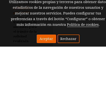
Utilizamos cookies propias y terceros para obtener dato
He leído la
estadísticos de la navegación de nuestros usuarios y
política de
privacidad
y
mejorar nuestros servicios. Puedes configurar tus
acepto el
preferencias a través del botón “Configurar” o obtener
tratamiento de
más información en nuestra
Política de cookies
.
mis datos para
el trámite de la
solicitud
Aceptar
Rechazar
realizada.
Enviar