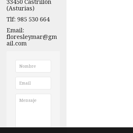
33450 Castrillón
(Asturias)
Tlf:
985 530 664
Email:
floresleymar@gm
ail.com