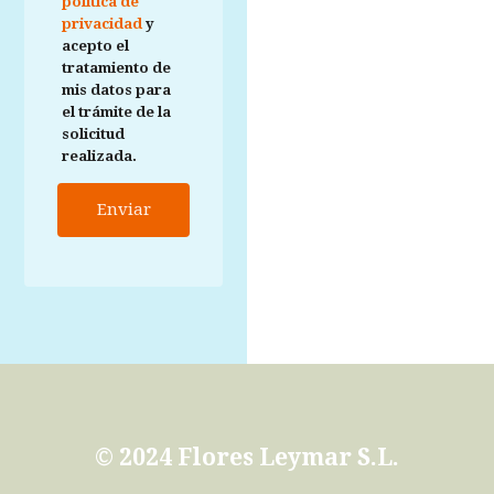
política de
privacidad
y
acepto el
tratamiento de
mis datos para
el trámite de la
solicitud
realizada.
Enviar
© 2024 Flores Leymar S.L.