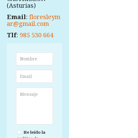
(Asturias)
Email
:
floresleym
ar@gmail.com
Tlf
:
985 530 664
He leído la